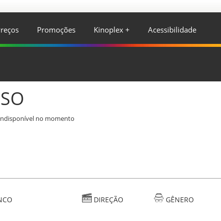
reços
Promoções
Kinoplex +
Acessibilidade
ISO
indisponível no momento
NCO
DIREÇÃO
GÊNERO