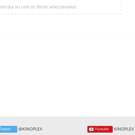
te dia ou com os filtros selecionados!
@KINOPLEX
KINOPLEX
Twitter
Youtube