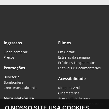
Ingressos
Filmes
Onde comprar
Em Cartaz
Preços
Estreias da semana
Próximos Lançamentos
Promoções
Festivais e Documentários
Bilheteria
Acessibilidade
Bomboniere
Concursos Culturais
Kinoplex Azul
Cinematerna
Nota eletrônica
Acessibilidade para
deficientes visuais e surdos
O NOSSO SITE USA COOKIES