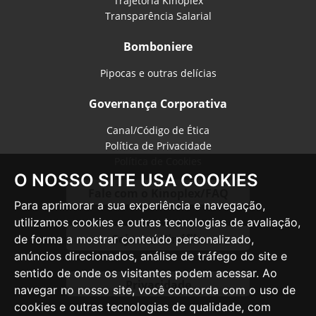
Trajetória Kinoplex
Transparência Salarial
Bomboniere
Pipocas e outras delícias
Governança Corporativa
Canal/Código de Ética
Política de Privacidade
Política de Cookies
O NOSSO SITE USA COOKIES
Fale com o Kinoplex/FAQ
Para aprimorar a sua experiência e navegação,
utilizamos cookies e outras tecnologias de avaliação,
Seja um Kinéfilo
de forma a mostrar conteúdo personalizado,
anúncios direcionados, análise de tráfego do site e
sentido de onde os visitantes podem acessar. Ao
Privacidade
navegar no nosso site, você concorda com o uso de
cookies e outras tecnologias de qualidade, com