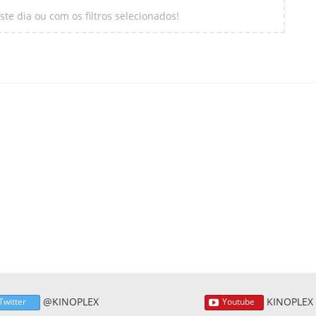
te dia ou com os filtros selecionados!
@KINOPLEX
KINOPLEX
Twitter
Youtube