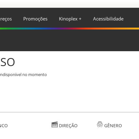
reços
Promoções
Kinoplex +
Acessibilidade
ISO
indisponível no momento
NCO
DIREÇÃO
GÊNERO