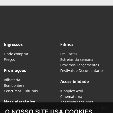
Ingressos
Filmes
Onde comprar
Em Cartaz
Preços
Estreias da semana
Próximos Lançamentos
Promoções
Festivais e Documentários
Bilheteria
Acessibilidade
Bomboniere
Concursos Culturais
Kinoplex Azul
Cinematerna
Nota eletrônica
Acessibilidade para
deficientes visuais e surdos
O NOSSO SITE USA COOKIES