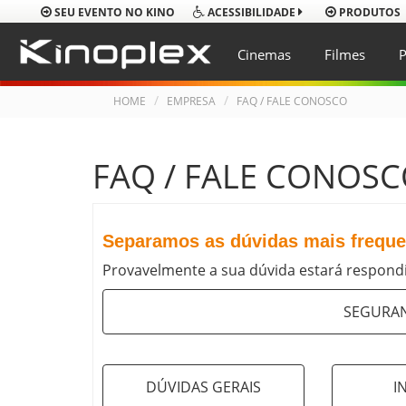
SEU EVENTO NO KINO
PRODUTOS
ACESSIBILIDADE
Cinemas
Filmes
P
HOME
EMPRESA
FAQ / FALE CONOSCO
FAQ / FALE CONOS
Separamos as dúvidas mais frequen
Provavelmente a sua dúvida estará respondi
SEGURAN
DÚVIDAS GERAIS
I