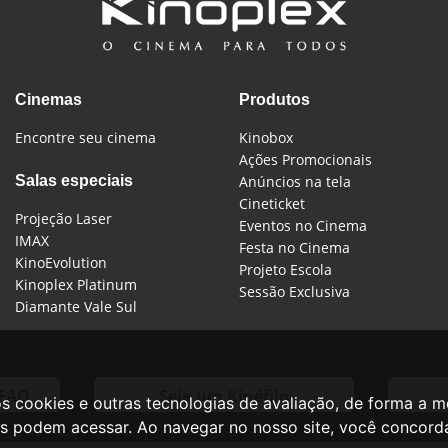
Cinemas
Produtos
Encontre seu cinema
Kinobox
Ações Promocionais
Salas especiais
Anúncios na tela
Cineticket
Projeção Laser
Eventos no Cinema
IMAX
Festa no Cinema
KinoEvolution
Projeto Escola
Kinoplex Platinum
Sessão Exclusiva
Diamante Vale Sul
/FAQ
Seja um Kinéfilo
os cookies e outras tecnologias de avaliação, de forma a 
ntes podem acessar. Ao navegar no nosso site, você concor