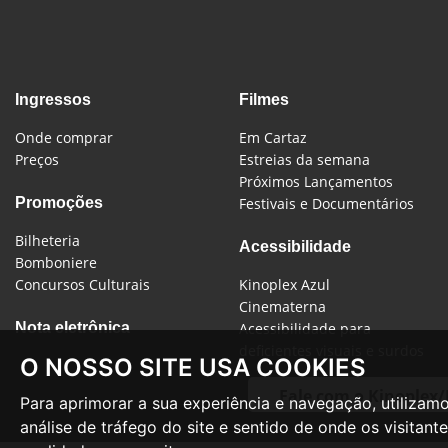
Ingressos
Filmes
Onde comprar
Em Cartaz
Preços
Estreias da semana
Próximos Lançamentos
Promoções
Festivais e Documentários
Bilheteria
Acessibilidade
Bomboniere
Concursos Culturais
Kinoplex Azul
Cinematerna
Nota eletrônica
Acessibilidade para
deficientes visuais e surdos
O NOSSO SITE USA COOKIES
Fale com o Kinoplex
Para aprimorar a sua experiência e navegação, utilizam
análise de tráfego do site e sentido de onde os visita